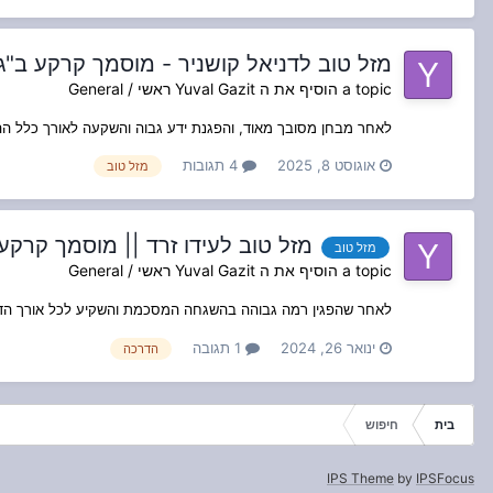
מזל טוב לדניאל קושניר - מוסמך קרקע ב"ג
a topic הוסיף את ה
Yuval Gazit
ראשי / General
לאחר מבחן מסובך מאוד, והפגנת ידע גבוה והשקעה לאורך כלל ה
אוגוסט 8, 2025
4 תגובות
מזל טוב
מזל טוב לעידו זרד || מוסמך קרקע
מזל טוב
a topic הוסיף את ה
Yuval Gazit
ראשי / General
לאחר שהפגין רמה גבוהה בהשגחה המסכמת והשקיע לכל אורך הדרך
ינואר 26, 2024
1 תגובה
הדרכה
בית
חיפוש
IPS Theme
by
IPSFocus