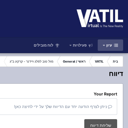
עיון
פעילויות
לוח מובילים
בית
VATIL
ראשי / General
מזל טוב לפלג זיידנר - קרקע ב"ג
דיווח
Your Report
ניתן לצרף הודעה יחד עם הדיווח שלך על ידי לחיצה כאן!
שליחת דיווח