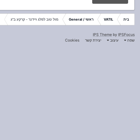
בית
VATIL
ראשי / General
מזל טוב לפלג זיידנר - קרקע ב"ג
IPS Theme
by
IPSFocus
שפה
עיצוב
יצירת קשר
Cookies